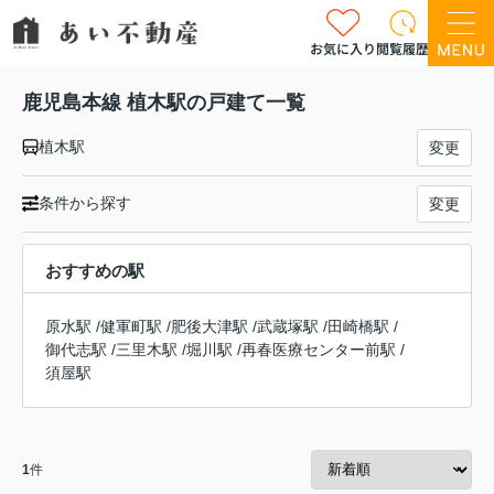
お気に入り
閲覧履歴
鹿児島本線 植木駅の戸建て一覧
植木駅
変更
条件から探す
変更
おすすめの駅
原水駅
/
健軍町駅
/
肥後大津駅
/
武蔵塚駅
/
田崎橋駅
/
御代志駅
/
三里木駅
/
堀川駅
/
再春医療センター前駅
/
須屋駅
1
件