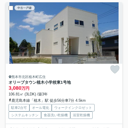
中古一戸建
熊本市北区植木町広住
オリーブタウン植木小学校東
1号地
3,080
万円
106.81㎡ (3LDK) /築3年
鹿児島本線「植木」駅 徒歩56分車7分 4.5km
駐車2台可
オール電化
ウォークインクロゼット
システムキッチン
食器洗い乾燥機
浴室乾燥機