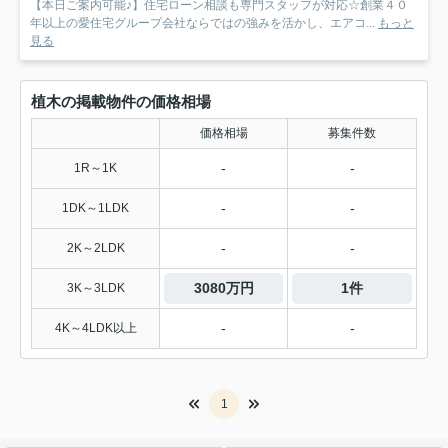
【本日ご案内可能♪】住宅ローン相談も専門スタッフが対応☆創業４０
年以上の愛住宅グループ会社ならではの強みを活かし、エアコ...
もっと
見る
植木の掲載物件の価格相場
価格相場
募集件数
-
-
1R～1K
-
-
1DK～1LDK
-
-
2K～2LDK
3080万円
1件
3K～3LDK
-
-
4K～4LDK以上
1