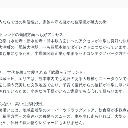
内ならではの利便性と、家族を守る確かな住環境が魅力の街
、トレンドの菊陽方面へも好アクセス
心部（水前寺・新水前寺・熊本駅方面）へのアクセスが非常に良好な快
大津町の「肥後大津駅」へも豊肥本線でダイレクトにつながっています
進む形になるため、半導体関連企業が集まるセミコンテクノパーク方面
環境と、世代を超えて愛される「武蔵ヶ丘ブランド」
武蔵ヶ丘」エリアは、熊本市内でも定評のある大規模なニュータウンで
辺に揃う充実した文教地区であり、子育て世代からの信頼が非常に厚い
されているため、小さなお子様がいるご家庭でも安心して暮らせます。
困らない、高い生活利便性
路沿いには、地域密着型のスーパーやドラッグストア、飲食店が多数点
、福岡方面への高速バス移動もスムーズ。車を少し走らせれば、大型シ
ため、休日の買い物やレジャーにも困りません。