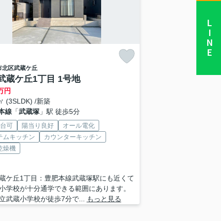
LINE
市北区
武蔵ケ丘
武蔵ケ丘1丁目 1号地
万円
㎡ (3SLDK) /新築
本線
「
武蔵塚
」駅 徒歩5分
2台可
陽当り良好
オール電化
テムキッチン
カウンターキッチン
乾燥機
蔵ケ丘1丁目：豊肥本線武蔵塚駅にも近くて
小学校が十分通学できる範囲にあります。
立武蔵小学校が徒歩7分で...
もっと見る