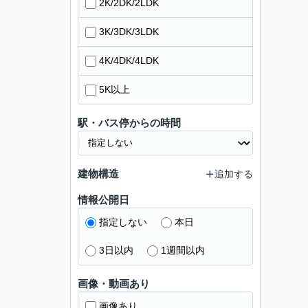
2K/2DK/2LDK
3K/3DK/3LDK
4K/4DK/4LDK
5K以上
駅・バス停からの時間
建物構造
追加する
情報公開日
指定しない
本日
3日以内
1週間以内
画像・動画あり
画像あり