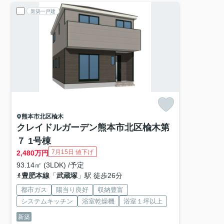
新築一戸建
熊本市北区
楡木
クレイドルガーデン熊本市北区楡木第
７ 1号棟
7月15日 値下げ
2,480
万円
93.14㎡ (3LDK) /予定
豊肥本線
「
武蔵塚
」駅 徒歩26分
都市ガス
陽当り良好
収納豊富
システムキッチン
浴室乾燥機
浴室１坪以上
新築