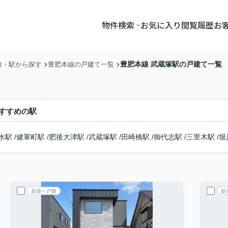
物件検索
お気に入り
閲覧履歴
お
豊肥本線 武蔵塚駅の戸建て一覧
線・駅から探す
豊肥本線の戸建て一覧
すすめの駅
水駅
/
健軍町駅
/
肥後大津駅
/
武蔵塚駅
/
田崎橋駅
/
御代志駅
/
三里木駅
/
堀
新築一戸建
新