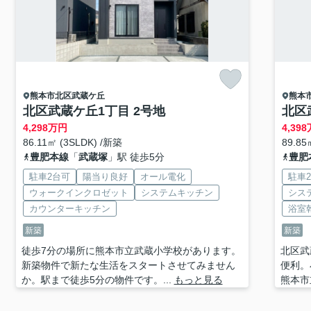
熊本市北区
武蔵ケ丘
熊本
北区武蔵ケ丘1丁目 2号地
北区
4,298
万円
4,398
86.11㎡ (3SLDK) /新築
89.85
豊肥本線
「
武蔵塚
」駅 徒歩5分
豊肥
駐車2台可
陽当り良好
オール電化
駐車
ウォークインクロゼット
システムキッチン
シス
カウンターキッチン
浴室
新築
新築
徒歩7分の場所に熊本市立武蔵小学校があります。
北区武
新築物件で新たな生活をスタートさせてみません
便利。
か。駅まで徒歩5分の物件です。...
もっと見る
熊本市