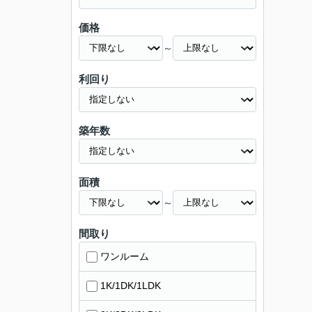
価格
～
利回り
築年数
面積
～
間取り
ワンルーム
1K/1DK/1LDK