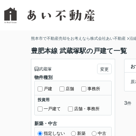
熊本市で不動産売却をお考えなら株式会社あい不動産
沿
豊肥本線 武蔵塚駅の戸建て一覧
お
武蔵塚
変更
物件種別
原
戸建
店舗
事務所
投資用
3
件
一戸建て
店舗・事務所
新築・中古
指定しない
新築
中古