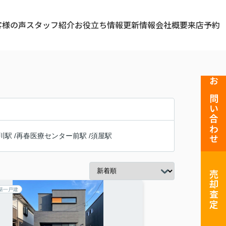
客様の声
スタッフ紹介
お役立ち情報
更新情報
会社概要
来店予約
お問い合わせ
川駅
/
再春医療センター前駅
/
須屋駅
売却査定
築一戸建